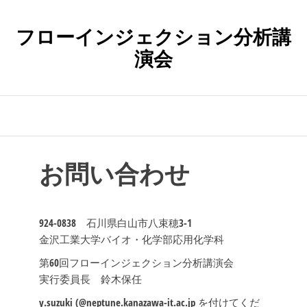
コ
ン
フローインジェクション分析講
テ
演会
ン
ツ
へ
ス
キ
ッ
プ
お問い合わせ
924-0838 石川県白山市八束穂3-1
金沢工業大学バイオ・化学部応用化学科
第60回フローインジェクション分析講演会
実行委員長 鈴木保任
y.suzuki (@neptune.kanazawa-it.ac.jp を付けてくだ