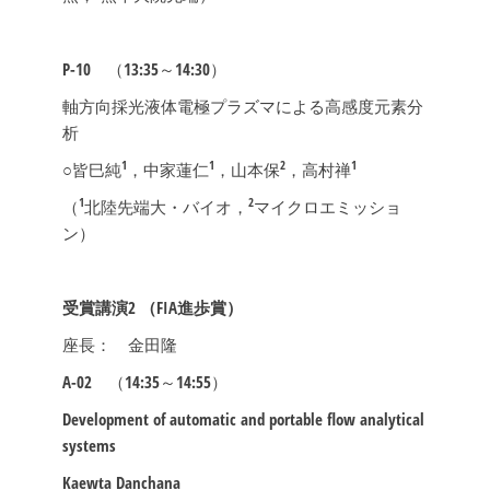
P-10
（13:35～14:30）
軸方向採光液体電極プラズマによる高感度元素分
析
1
1
2
1
○皆巳純
，中家蓮仁
，山本保
，高村禅
1
2
（
北陸先端大・バイオ，
マイクロエミッショ
ン）
受賞講演2
（FIA進歩賞）
座長： 金田隆
A-02
（14:35～14:55）
Development of automatic and portable flow analytical
systems
Kaewta Danchana