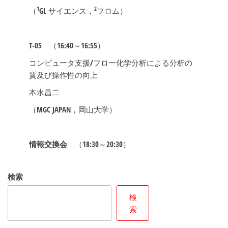
1
2
（
GL サイエンス，
フロム）
T-05
（16:40～16:55）
コンピュータ支援/フロー化学分析による分析の
質及び操作性の向上
本水昌二
（MGC JAPAN，岡山大学）
情報交換会
（18:30～20:30）
検索
検
索