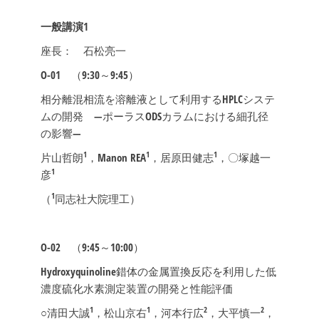
一般講演1
座長： 石松亮一
O-01
（9:30～9:45）
相分離混相流を溶離液として利用するHPLCシステ
ムの開発 ―ポーラスODSカラムにおける細孔径
の影響―
1
1
1
片山哲朗
，Manon REA
，居原田健志
，〇塚越一
1
彦
1
（
同志社大院理工）
O-02
（9:45～10:00）
Hydroxyquinoline錯体の金属置換反応を利用した低
濃度硫化水素測定装置の開発と性能評価
1
1
2
2
○清田大誠
，松山京右
，河本行広
，大平慎一
，