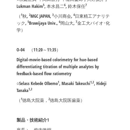
5
6
7
Lukman Hakim
, 本水昌二
, 鈴木保任
1
2
3
4
（
秋,
MGC JAPAN,
小川商会,
日東精工アナリテ
5
6
7
ック,
Brawijaya Univ.,
岡山大,
金工大バイオ･化
学）
O-04
（11:20～11:35）
Digital-movie-based colorimetry for hue-based
differentiating titration of multiple analytes by
feedback-based flow ratiometry
1
1,2
○Selass Kebede Olbemo
, Masaki Takeuchi
, Hideji
1,2
Tanaka
1
2
（
徳島大院薬，
徳島大院医歯薬）
製品・技術紹介1
座長： 竹内政樹