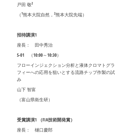
2
戸田 敬
1
2
（
熊本大院自然，
熊本大院先端）
招待講演1
座長： 田中秀治
S-01
（10:00～10:30）
フローインジェクション分析と液体クロマトグラ
フィーへの応用を狙いとする流路チップ作製の試
み
山下 智富
（富山県衛生研）
受賞講演1
（FIA技術開発賞）
座長： 樋口慶郎