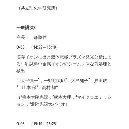
（共立理化学研究所）
一般講演3
座長： 森勝伸
O-05
（14:55～15:10）
溶存イオン抽出と液体電極プラズマ発光分析によ
る牛乳試料中金属イオンのシームレスな前処理と
検出
1
2
2
〇大平慎一
，一野翔太郎
，大島知子
，戸田敬
1
3
4
，山本 保
，高村 禅
1
2
3
（
熊本大院先端，
熊本大理，
マイクロエミッシ
4
ョン，
北陸先端大バイオ）
O-06
（15:10～15:25）