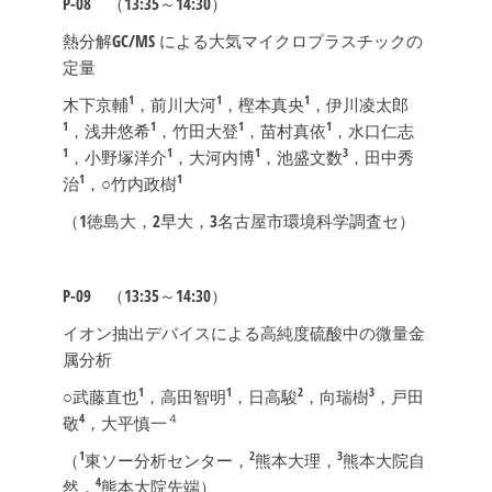
P-08
（13:35～14:30）
熱分解GC/MS による大気マイクロプラスチックの
定量
1
1
1
木下京輔
，前川大河
，樫本真央
，伊川凌太郎
1
1
1
1
，浅井悠希
，竹田大登
，苗村真依
，水口仁志
1
1
1
3
，小野塚洋介
，大河内博
，池盛文数
，田中秀
1
1
治
，○竹内政樹
（1徳島大，2早大，3名古屋市環境科学調査セ）
P-09
（13:35～14:30）
イオン抽出デバイスによる高純度硫酸中の微量金
属分析
1
1
2
3
○武藤直也
，高田智明
，日高駿
，向瑞樹
，戸田
4
４
敬
，大平慎一
1
2
3
（
東ソー分析センター，
熊本大理，
熊本大院自
4
然，
熊本大院先端）