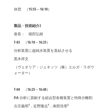
休憩 （15:55～16:10）
製品・技術紹介2
座長： 堀田弘樹
T-03
（16:10～16:25）
分析装置に超純水装置を直結させる
黒木祥文
（ヴェオリア・ジェネッツ（株）エルガ・ラボウ
ォーター）
T-04
（16:25～16:40）
FIA 分析に貢献する組込型各種装置と特殊分離剤
1
1
2
古庄義明
，近野隆志
，南部浩章