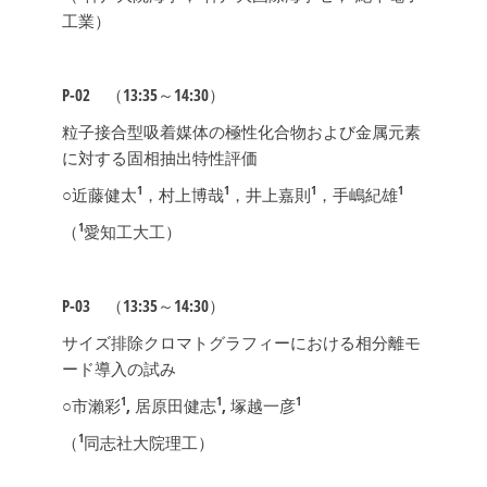
工業）
P-02
（13:35～14:30）
粒子接合型吸着媒体の極性化合物および金属元素
に対する固相抽出特性評価
1
1
1
1
○近藤健太
，村上博哉
，井上嘉則
，手嶋紀雄
1
（
愛知工大工）
P-03
（13:35～14:30）
サイズ排除クロマトグラフィーにおける相分離モ
ード導入の試み
1
1
1
○市瀨彩
, 居原田健志
, 塚越一彦
1
（
同志社大院理工）