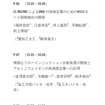
P-06
（13:35～14:30）
LC-MS/MS によるDNA 付加体定量のためのHILICモ
ード固相抽出の開発
1
2
1
1
○酒井息吹
，江坂幸宏
，井上嘉則
，手嶋紀雄
，
1
村上博哉
1
2
（
愛知工大工，
岐阜薬大）
P-07
（13:35～14:30）
簡易なフローインジェクション分析装置の開発と
アルミニウムイオンの高感度定量への応用
1
2
2
2
○金澤真太郎
，大嶋俊一
，坂本宗明
，鈴木保任
1
2
（
金工大院バイオ・化学，
金工大バイオ・化
学）