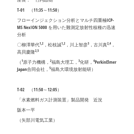
T-01
（11:35～11:50）
フローインジェクション分析とマルチ四重極ICP-
MS NexION 5000 を用いた難測定放射性核種の迅速
分析
1,2
1,2
3
2,4
〇柳澤華代
，松枝誠
，川上智彦
，古川真
，
2,5
高貝慶隆
1
2
3
4
（
原子力機構，
福島大理工，
化研，
PerkinElmer
5
Japan合同会社，
福島大環境放射能研）
T-02
（11:50～12:05）
「水素燃料ガス計測装置」製品開発 近況
阪本一平
（矢部川電気工業）