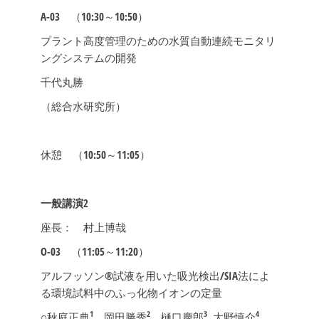
A-03
（10:30～10:50）
プラント高度管理のための水質自動連続モニタリ
ングシステムの開発
千代丸勝
（総合水研究所）
休憩 （10:50～11:05）
一般講演2
座長： 村上博哉
O-03
（11:05～11:20）
アルフッソン®試液を用いた吸光検出/SIA法によ
る環境試料中のふっ化物イオンの定量
1
2
3
4
○秋庭正典
，岡田勝秀
，樋口慶郎
, 大野慎介
,