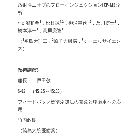
放射性ニオブのフローインジェクションICP-MS分
析
1
1,2
1,2
3
○長沼和希
，松枝誠
，柳澤華代
，及川博士
，
3
1
橋本淳一
，高貝慶隆
1
2
3
（
福島大理工，
原子力機構，
ジーエルサイエン
ス）
招待講演3
座長： 戸田敬
S-03
（15:25～15:55）
フィードバック標準添加法の開発と環境水への応
用
竹内政樹
（徳島大院医歯薬）