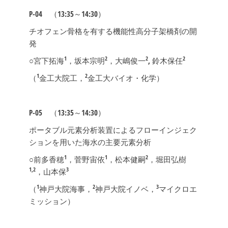
P-04
（13:35～14:30）
チオフェン骨格を有する機能性高分子架橋剤の開
発
1
2
2
2
○宮下拓海
，坂本宗明
，大嶋俊一
, 鈴木保任
1
2
（
金工大院工，
金工大バイオ・化学）
P-05
（13:35～14:30）
ポータブル元素分析装置によるフローインジェク
ションを用いた海水の主要元素分析
1
1
2
○前多香穂
，菅野宙依
，松本健嗣
，堀田弘樹
1,2
3
，山本保
1
2
3
（
神戸大院海事，
神戸大院イノベ，
マイクロエ
ミッション）