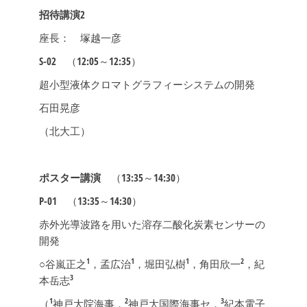
招待講演2
座長： 塚越一彦
S-02
（12:05～12:35）
超小型液体クロマトグラフィーシステムの開発
石田晃彦
（北大工）
ポスター講演
（13:35～14:30）
P-01
（13:35～14:30）
赤外光導波路を用いた溶存二酸化炭素センサーの
開発
1
1
1
2
○谷嵐正之
，孟広治
，堀田弘樹
，角田欣一
，紀
3
本岳志
1
2
3
（
神戸大院海事，
神戸大国際海事セ，
紀本電子